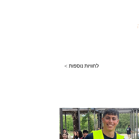
״
ת גברו
לזכרם
< לחוויות נוספות