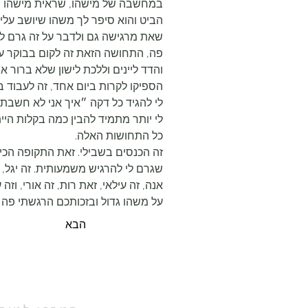
במחשבה של מישהו, שראית מישהו ב
הביט והוא סיפר לך משהו שיושב עליו
שאת מרגישה גם ולדבר על זה גרם לש
פה, התחושה הזאת זה לקום בבוקר ע
והדד ליינים וללכת לישון שלא ברור א
הספיקו לקרות ביום אחד, זה לעבוד ב
לי להגיד כל דקה ״איך אני לא חשבתי
לי יותר מתמיד להבין כמה בקלות היי
כל התחושות האלה.
זה הכנסים בשבילי. זאת התקופה הכי 
שגרם לי להרגיש משמעותית. זה יגל, 
אנה, זה עילאי, זאת רות, זה אורי, וז
על משהו גדול ובזכותכם הרגשתי פה כ
הבא
מכינת ״מנשר